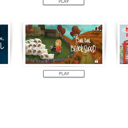
PLAY
PLAY